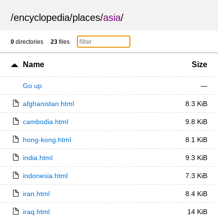
/
encyclopedia
/
places
/
asia
/
0
directories
23
files
Name
Size
Go up
—
afghanistan.html
8.3 KiB
cambodia.html
9.8 KiB
hong-kong.html
8.1 KiB
india.html
9.3 KiB
indonesia.html
7.3 KiB
iran.html
8.4 KiB
iraq.html
14 KiB