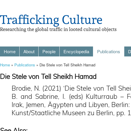
Home
About
People
Encyclopedia
Publications
D
Home
»
Publications
» Die Stele von Tell Sheikh Hamad
Die Stele von Tell Sheikh Hamad
Brodie, N. (2021) ‘Die Stele von Tell Sh
B. and Sabrine, I. (eds) Kulturraub – F
Irak, Jemen, Ägypten und Libyen, Berlin
Kunst/Staatliche Museen zu Berlin, pp. 
See Also: